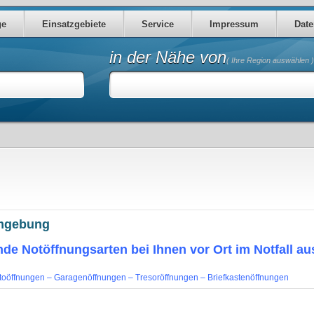
ge
Einsatzgebiete
Service
Impressum
Date
in der Nähe von
( Ihre Region auswählen )
Umgebung
nde Notöffnungsarten bei Ihnen vor Ort im Notfall au
toöffnungen – Garagenöffnungen – Tresoröffnungen – Briefkastenöffnungen