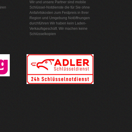
Wir und unsere Partner sind mobile
üren
Schlüssel-Notdienste die für Sie ohne
Anfahrtskosten zum Festpreis in Ihrer
Region und Umgebung Notöffnungen
durchführen Wir haben kein Laden-
Verkaufsgeschäft. Wir machen keine
Schlüsselkopien