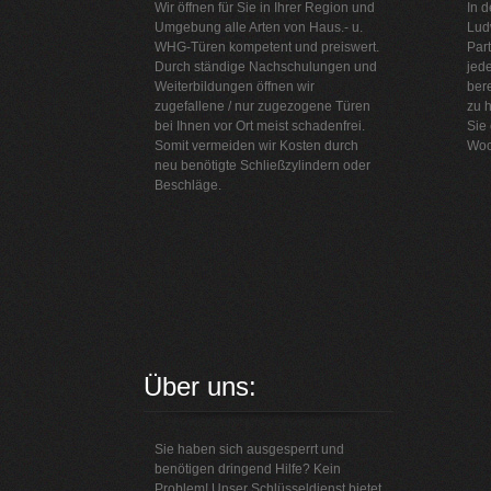
Wir öffnen für Sie in Ihrer Region und
In d
Umgebung alle Arten von Haus.- u.
Lud
WHG-Türen kompetent und preiswert.
Part
Durch ständige Nachschulungen und
jede
Weiterbildungen öffnen wir
bere
zugefallene / nur zugezogene Türen
zu h
bei Ihnen vor Ort meist schadenfrei.
Sie
Somit vermeiden wir Kosten durch
Woc
neu benötigte Schließzylindern oder
Beschläge.
Über uns:
Sie haben sich ausgesperrt und
benötigen dringend Hilfe? Kein
Problem! Unser Schlüsseldienst bietet