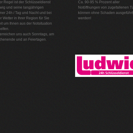
er Regel ist der Schlüsseldienst
Ca. 90-95 % Prozent aller
wig und seine langjährigen
Notöffnungen von zugefallenen T
ner 24h / Tag und Nacht und bei
können ohne Schaden ausgeführt
r Wetter in Ihrer Region für Sie
werden!
it um Ihnen aus der Notsituation
elfen.
 erreichen uns auch Sonntags, am
henende und an Feiertagen.