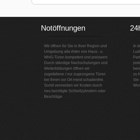
Notöffnungen
24
Wir öffnen für Sie in Ihrer Region und
In d
Umgebung alle Arten von Haus.- u.
Lud
WHG-Türen kompetent und preiswert.
Part
Durch ständige Nachschulungen und
jede
Weiterbildungen öffnen wir
bere
zugefallene / nur zugezogene Türen
zu h
bei Ihnen vor Ort meist schadenfrei.
Sie
Somit vermeiden wir Kosten durch
Woc
neu benötigte Schließzylindern oder
Beschläge.