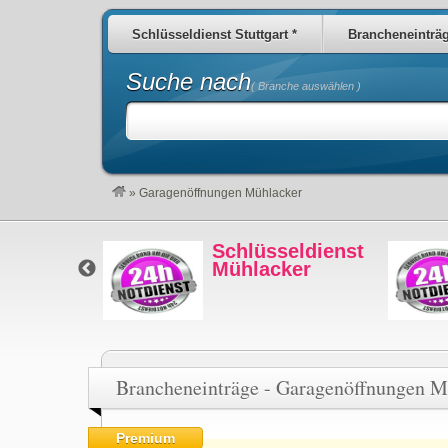
Schlüsseldienst Stuttgart *
Brancheneinträ
Suche nach
( Branche auswählen )
»
Garagenöffnungen Mühlacker
eldienst
Schlüsseldienst
rg
Mühlacker
Brancheneinträge - Garagenöffnungen M
Premium