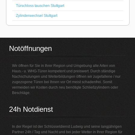
Türschloss tauschen Stuttgart
Zylinderwechsel Stuttgart
Notöffnungen
Wir öffnen für Sie in Ihrer Region und Umgebung alle Arten von
Haus.- u. WHG-Türen kompetent und preiswert. Durch ständige
Nachschulungen und Weiterbildungen öffnen wir zugefallene / nur
zugezogene Türen bei Ihnen vor Ort meist schadenfrei. Somit
vermeiden wir Kosten durch neu benötigte Schließzylindern oder
Beschläge.
24h Notdienst
In der Regel ist der Schlüsseldienst Ludwig und seine langjährigen
Partner 24h / Tag und Nacht und bei jeder Wetter in Ihrer Region für