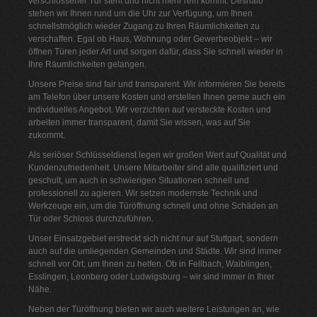
verschlossener Tür steht und nicht mehr rein kommt. Deshalb
stehen wir Ihnen rund um die Uhr zur Verfügung, um Ihnen
schnellstmöglich wieder Zugang zu Ihren Räumlichkeiten zu
verschaffen. Egal ob Haus, Wohnung oder Gewerbeobjekt – wir
öffnen Türen jeder Art und sorgen dafür, dass Sie schnell wieder in
Ihre Räumlichkeiten gelangen.
Unsere Preise sind fair und transparent. Wir informieren Sie bereits
am Telefon über unsere Kosten und erstellen Ihnen gerne auch ein
individuelles Angebot. Wir verzichten auf versteckte Kosten und
arbeiten immer transparent, damit Sie wissen, was auf Sie
zukommt.
Als seriöser Schlüsseldienst legen wir großen Wert auf Qualität und
Kundenzufriedenheit. Unsere Mitarbeiter sind alle qualifiziert und
geschult, um auch in schwierigen Situationen schnell und
professionell zu agieren. Wir setzen modernste Technik und
Werkzeuge ein, um die Türöffnung schnell und ohne Schäden an
Tür oder Schloss durchzuführen.
Unser Einsatzgebiet erstreckt sich nicht nur auf Stuttgart, sondern
auch auf die umliegenden Gemeinden und Städte. Wir sind immer
schnell vor Ort, um Ihnen zu helfen. Ob in Fellbach, Waiblingen,
Esslingen, Leonberg oder Ludwigsburg – wir sind immer in Ihrer
Nähe.
Neben der Türöffnung bieten wir auch weitere Leistungen an, wie