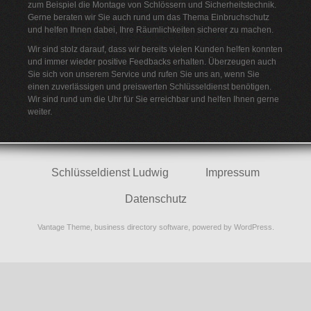
zum Beispiel die Montage von Schlössern und Sicherheitstechnik.
Gerne beraten wir Sie auch rund um das Thema Einbruchschutz
und helfen Ihnen dabei, Ihre Räumlichkeiten sicherer zu machen.
Wir sind stolz darauf, dass wir bereits vielen Kunden helfen konnten
und immer wieder positive Feedbacks erhalten. Überzeugen auch
Sie sich von unserem Service und rufen Sie uns an, wenn Sie
einen zuverlässigen und preiswerten Schlüsseldienst benötigen.
Wir sind rund um die Uhr für Sie erreichbar und helfen Ihnen gerne
weiter.
Schlüsseldienst Ludwig
Impressum
Datenschutz
Vantage Theme,
business directory software
, powered by
WordPress
.