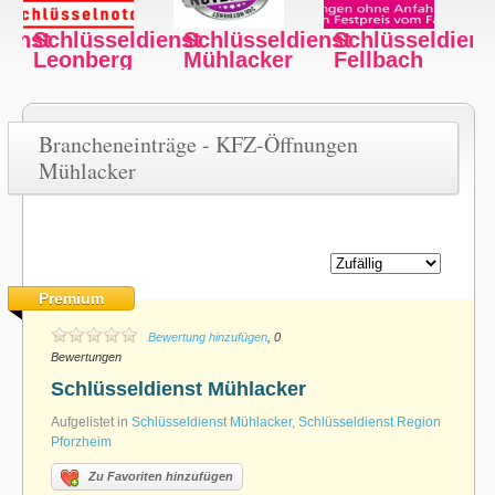
ienst
Schlüsseldienst
Schlüsseldienst
Schlüsseldiens
Fellbach
Bad Cannstatt
Feuerbach
Brancheneinträge - KFZ-Öffnungen
Mühlacker
Premium
Bewertung hinzufügen
, 0
Bewertungen
Schlüsseldienst Mühlacker
Aufgelistet in
Schlüsseldienst Mühlacker
,
Schlüsseldienst Region
Pforzheim
Zu Favoriten hinzufügen