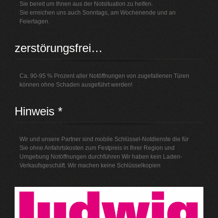
Sie bereit um Ihnen aus der Notsituation zu helfen.
Sie erreichen uns auch Sonntags, am Wochenende und an
Feiertagen.
zerstörungsfrei…
Ca. 90-95 % Prozent aller Notöffnungen von zugefallenen Türen
können ohne Schaden ausgeführt werden!
Hinweis *
Wir und unsere Partner sind mobile Schlüssel-Notdienste die für
Sie ohne Anfahrtskosten zum Festpreis in Ihrer Region und
Umgebung Notöffnungen durchführen Wir haben kein Laden-
Verkaufsgeschäft. Wir machen keine Schlüsselkopien