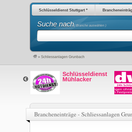
Schlüsseldienst Stuttgart *
Brancheneinträ
Suche nach
( Branche auswählen )
»
Schliessanlagen Grunbach
Schlüsseldienst
Schlüsseldienst
Bad Cannstatt
Mühlacker
Brancheneinträge - Schliessanlagen Gru