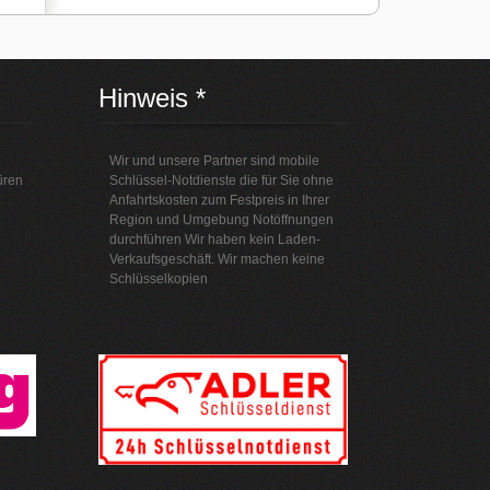
Hinweis *
Wir und unsere Partner sind mobile
üren
Schlüssel-Notdienste die für Sie ohne
Anfahrtskosten zum Festpreis in Ihrer
Region und Umgebung Notöffnungen
durchführen Wir haben kein Laden-
Verkaufsgeschäft. Wir machen keine
Schlüsselkopien