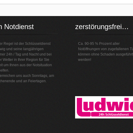
h Notdienst
zerstörungsfrei…
er Regel ist der Schlüsseldienst
Ca. 90-95 % Prozent aller
wig und seine langjährigen
Notöffnungen von zugefallenen T
ner 24h / Tag und Nacht und bei
können ohne Schaden ausgeführt
r Wetter in Ihrer Region für Sie
werden!
it um Ihnen aus der Notsituation
elfen.
 erreichen uns auch Sonntags, am
henende und an Feiertagen.