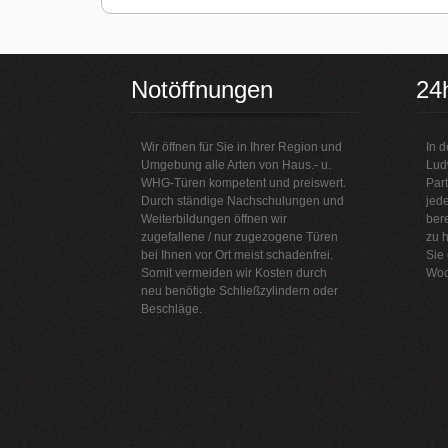
Notöffnungen
24
Wir öffnen für Sie in Ihrer Region und
In d
Umgebung alle Arten von Haus.- u.
Lud
WHG-Türen kompetent und preiswert.
Part
Durch ständige Nachschulungen und
jede
Weiterbildungen öffnen wir
bere
zugefallene / nur zugezogene Türen
zu h
bei Ihnen vor Ort meist schadenfrei.
Sie
Somit vermeiden wir Kosten durch
Woc
neu benötigte Schließzylindern oder
Beschläge.