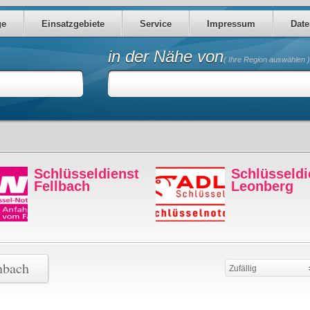
ge
Einsatzgebiete
Service
Impressum
Date
in der Nähe von
( Ihre Region auswählen )
Schlüsseldienst
Schl
Fellbach
Leo
nbach
Zufällig