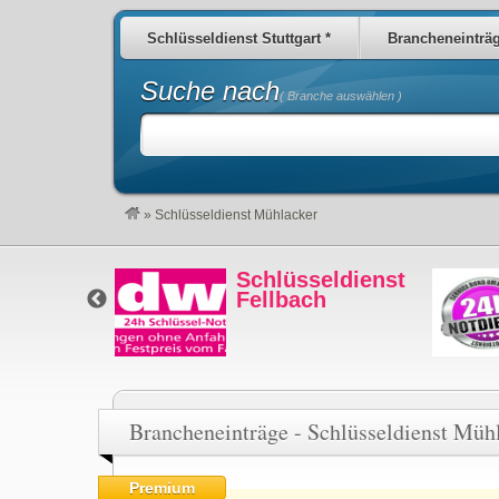
Schlüsseldienst Stuttgart *
Brancheneinträ
Suche nach
( Branche auswählen )
»
Schlüsseldienst Mühlacker
eldienst
Schlüsseldienst
ker
Fellbach
Brancheneinträge - Schlüsseldienst Müh
Premium