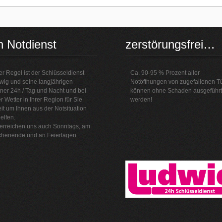
h Notdienst
zerstörungsfrei…
er Regel ist der Schlüsseldienst
Ca. 90-95 % Prozent aller
wig und seine langjährigen
Notöffnungen von zugefallenen T
ner 24h / Tag und Nacht und bei
können ohne Schaden ausgeführt
r Wetter in Ihrer Region für Sie
werden!
it um Ihnen aus der Notsituation
elfen.
 erreichen uns auch Sonntags, am
henende und an Feiertagen.