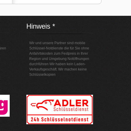
Hinweis *
Wir und unsere Partner sind mobile
üren
Schlüssel-Notdienste die für Sie ohne
Anfahrtskosten zum Festpreis in Ihrer
Region und Umgebung Notöffnungen
durchführen Wir haben kein Laden-
Verkaufsgeschäft. Wir machen keine
Schlüsselkopien