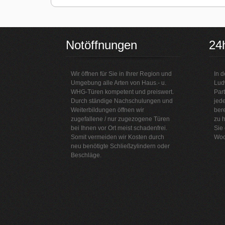
Notöffnungen
24
Wir öffnen für Sie in Ihrer Region und
In d
Umgebung alle Arten von Haus.- u.
Lud
WHG-Türen kompetent und preiswert.
Part
Durch ständige Nachschulungen und
jede
Weiterbildungen öffnen wir
bere
zugefallene / nur zugezogene Türen
zu h
bei Ihnen vor Ort meist schadenfrei.
Sie
Somit vermeiden wir Kosten durch
Woc
neu benötigte Schließzylindern oder
Beschläge.