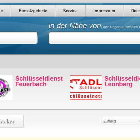
ge
Einsatzgebiete
Service
Impressum
Date
in der Nähe von
( Ihre Region auswählen )
Schlüsseldienst
Schlüsseldi
Feuerbach
Leonberg
lacker
Zufällig