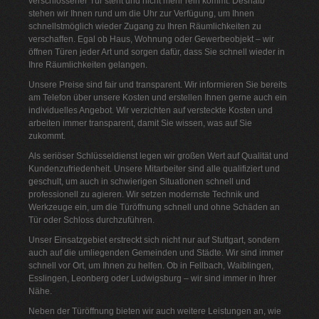
verschlossener Tür steht und nicht mehr rein kommt. Deshalb
stehen wir Ihnen rund um die Uhr zur Verfügung, um Ihnen
schnellstmöglich wieder Zugang zu Ihren Räumlichkeiten zu
verschaffen. Egal ob Haus, Wohnung oder Gewerbeobjekt – wir
öffnen Türen jeder Art und sorgen dafür, dass Sie schnell wieder in
Ihre Räumlichkeiten gelangen.
Unsere Preise sind fair und transparent. Wir informieren Sie bereits
am Telefon über unsere Kosten und erstellen Ihnen gerne auch ein
individuelles Angebot. Wir verzichten auf versteckte Kosten und
arbeiten immer transparent, damit Sie wissen, was auf Sie
zukommt.
Als seriöser Schlüsseldienst legen wir großen Wert auf Qualität und
Kundenzufriedenheit. Unsere Mitarbeiter sind alle qualifiziert und
geschult, um auch in schwierigen Situationen schnell und
professionell zu agieren. Wir setzen modernste Technik und
Werkzeuge ein, um die Türöffnung schnell und ohne Schäden an
Tür oder Schloss durchzuführen.
Unser Einsatzgebiet erstreckt sich nicht nur auf Stuttgart, sondern
auch auf die umliegenden Gemeinden und Städte. Wir sind immer
schnell vor Ort, um Ihnen zu helfen. Ob in Fellbach, Waiblingen,
Esslingen, Leonberg oder Ludwigsburg – wir sind immer in Ihrer
Nähe.
Neben der Türöffnung bieten wir auch weitere Leistungen an, wie