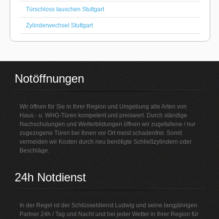
Türschloss tauschen Stuttgart
Zylinderwechsel Stuttgart
Notöffnungen
Wir öffnen für Sie in Ihrer Region und Umgebung alle Arten von
Haus.- u. WHG-Türen kompetent und preiswert. Durch ständige
Nachschulungen und Weiterbildungen öffnen wir zugefallene / nur
zugezogene Türen bei Ihnen vor Ort meist schadenfrei. Somit
vermeiden wir Kosten durch neu benötigte Schließzylindern oder
Beschläge.
24h Notdienst
In der Regel ist der Schlüsseldienst Ludwig und seine langjährigen
Partner 24h / Tag und Nacht und bei jeder Wetter in Ihrer Region für