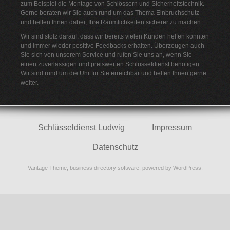
zum Beispiel die Montage von Schlössern und Sicherheitstechnik.
Gerne beraten wir Sie auch rund um das Thema Einbruchschutz
und helfen Ihnen dabei, Ihre Räumlichkeiten sicherer zu machen.
Wir sind stolz darauf, dass wir bereits vielen Kunden helfen konnten
und immer wieder positive Feedbacks erhalten. Überzeugen auch
Sie sich von unserem Service und rufen Sie uns an, wenn Sie
einen zuverlässigen und preiswerten Schlüsseldienst benötigen.
Wir sind rund um die Uhr für Sie erreichbar und helfen Ihnen gerne
weiter.
Schlüsseldienst Ludwig
Impressum
Datenschutz
Vantage Theme,
business directory software
, powered by
WordPress
.