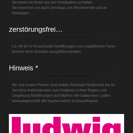
Sie bereit um Ihnen aus der Notsituation zu helfen.
Sie erreichen uns auch Sonntags, am Wochenende und an
Feiertagen.
zerstörungsfrei…
Ca. 90-95 % Prozent aller Notöffnungen von zugefallenen Türen
können ohne Schaden ausgeführt werden!
Hinweis *
Wir und unsere Partner sind mobile Schlüssel-Notdienste die für
Sie ohne Anfahrtskosten zum Festpreis in Ihrer Region und
Umgebung Notöffnungen durchführen Wir haben kein Laden-
Verkaufsgeschäft. Wir machen keine Schlüsselkopien