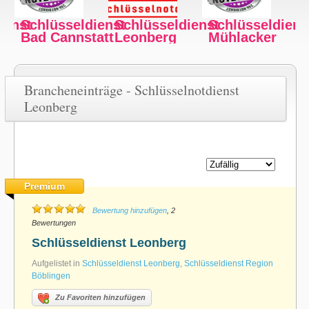
ienst
Schlüsseldienst
Schlüsseldienst
Schlüsseldiens
Mühlacker
Fellbach
Feuerbach
Brancheneinträge - Schlüsselnotdienst
Leonberg
Premium
Bewertung hinzufügen
, 2
Bewertungen
Schlüsseldienst Leonberg
Aufgelistet in
Schlüsseldienst Leonberg
,
Schlüsseldienst Region
Böblingen
Zu Favoriten hinzufügen