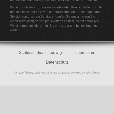
und helfen Ihnen dabei, Ihre Räumlichkeiten sicherer zu machen.
Wir sind stolz darauf, dass wir bereits vielen Kunden helfen konnten
und immer wieder positive Feedbacks erhalten. Überzeugen auch
Sie sich von unserem Service und rufen Sie uns an, wenn Sie
einen zuverlässigen und preiswerten Schlüsseldienst benötigen.
Wir sind rund um die Uhr für Sie erreichbar und helfen Ihnen gerne
weiter.
Schlüsseldienst Ludwig
Impressum
Datenschutz
Vantage Theme,
business directory software
, powered by
WordPress
.