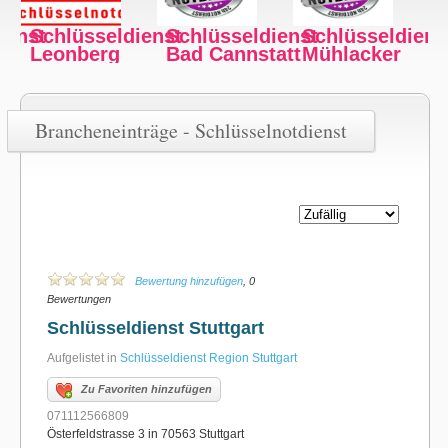
ienst
Schlüsseldienst
Schlüsseldienst
Schlüsseldiens
att
Mühlacker
Fellbach
Feuerbach
Brancheneinträge - Schlüsselnotdienst
Bewertung hinzufügen
, 0
Bewertungen
Schlüsseldienst Stuttgart
Aufgelistet in
Schlüsseldienst Region Stuttgart
Zu Favoriten hinzufügen
071112566809
Österfeldstrasse 3 in 70563 Stuttgart