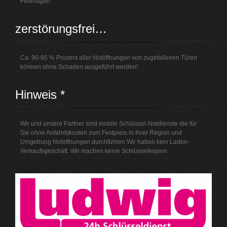
Feiertagen.
zerstörungsfrei…
Ca. 90-95 % Prozent aller Notöffnungen von zugefallenen Türen
können ohne Schaden ausgeführt werden!
Hinweis *
Wir und unsere Partner sind mobile Schlüssel-Notdienste die für
Sie ohne Anfahrtskosten zum Festpreis in Ihrer Region und
Umgebung Notöffnungen durchführen Wir haben kein Laden-
Verkaufsgeschäft. Wir machen keine Schlüsselkopien