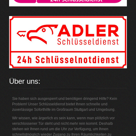
Über uns:
Sie haben sich ausgesperrt und benötigen dringend Hilfe? Kein
Problem! Unser Schlüsseldienst bietet Ihnen schnelle und
zuverlässige Soforthilfe im Großraum Stuttgart und Umgebung.
Wir wissen, wie ärgerlich es sein kann, wenn man plötzlich vor
verschlossener Tür steht und nicht mehr rein kommt. Deshalb
stehen wir Ihnen rund um die Uhr zur Verfügung, um Ihnen
schnellstmöglich wieder Zugang zu Ihren Räumlichkeiten zu