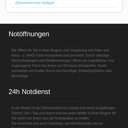
Zylinderwechsel Stuttgart
Notöffnungen
Wir öffnen für Sie in Ihrer Region und Umgebung alle Arten von
Haus.- u. WHG-Türen kompetent und preiswert. Durch ständige
Nachschulungen und Weiterbildungen öffnen wir zugefallene / nur
zugezogene Türen bei Ihnen vor Ort meist schadenfrei. Somit
vermeiden wir Kosten durch neu benötigte Schließzylindern oder
Beschläge.
24h Notdienst
In der Regel ist der Schlüsseldienst Ludwig und seine langjährigen
Partner 24h / Tag und Nacht und bei jeder Wetter in Ihrer Region für
Sie bereit um Ihnen aus der Notsituation zu helfen.
Sie erreichen uns auch Sonntags, am Wochenende und an